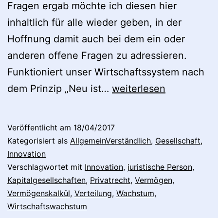
Fragen ergab möchte ich diesen hier
inhaltlich für alle wieder geben, in der
Hoffnung damit auch bei dem ein oder
anderen offene Fragen zu adressieren.
Funktioniert unser Wirtschaftssystem nach
Ist
dem Prinzip „Neu ist…
weiterlesen
tatsächlich
„neu
Veröffentlicht am
18/04/2017
immer
Kategorisiert als
AllgemeinVerständlich
,
Gesellschaft
,
besser“?
Innovation
Verschlagwortet mit
Innovation
,
juristische Person
,
Kapitalgesellschaften
,
Privatrecht
,
Vermögen
,
Vermögenskalkül
,
Verteilung
,
Wachstum
,
Wirtschaftswachstum