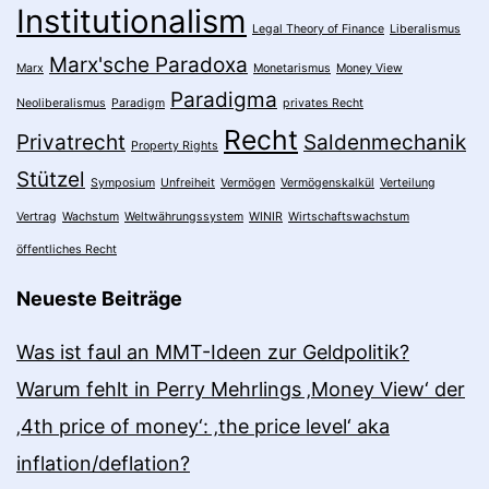
Institutionalism
Legal Theory of Finance
Liberalismus
Marx'sche Paradoxa
Marx
Monetarismus
Money View
Paradigma
Neoliberalismus
Paradigm
privates Recht
Recht
Privatrecht
Saldenmechanik
Property Rights
Stützel
Symposium
Unfreiheit
Vermögen
Vermögenskalkül
Verteilung
Vertrag
Wachstum
Weltwährungssystem
WINIR
Wirtschaftswachstum
öffentliches Recht
Neueste Beiträge
Was ist faul an MMT-Ideen zur Geldpolitik?
Warum fehlt in Perry Mehrlings ‚Money View‘ der
‚4th price of money‘: ‚the price level‘ aka
inflation/deflation?