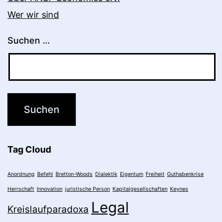
Wer wir sind
Suchen …
Tag Cloud
Anordnung
Befehl
Bretton-Woods
Dialektik
Eigentum
Freiheit
Guthabenkrise
Herrschaft
Innovation
juristische Person
Kapitalgesellschaften
Keynes
Legal
Kreislaufparadoxa