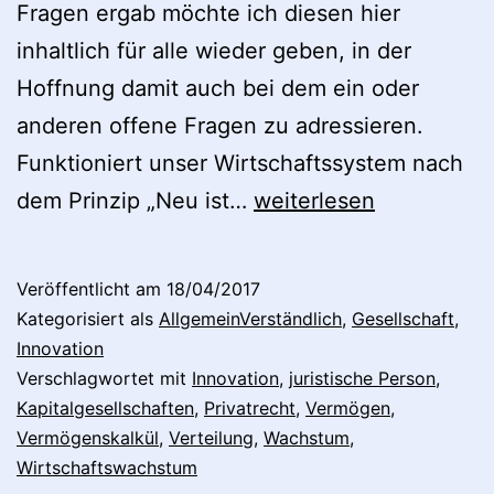
Fragen ergab möchte ich diesen hier
inhaltlich für alle wieder geben, in der
Hoffnung damit auch bei dem ein oder
anderen offene Fragen zu adressieren.
Funktioniert unser Wirtschaftssystem nach
Ist
dem Prinzip „Neu ist…
weiterlesen
tatsächlich
„neu
Veröffentlicht am
18/04/2017
immer
Kategorisiert als
AllgemeinVerständlich
,
Gesellschaft
,
besser“?
Innovation
Verschlagwortet mit
Innovation
,
juristische Person
,
Kapitalgesellschaften
,
Privatrecht
,
Vermögen
,
Vermögenskalkül
,
Verteilung
,
Wachstum
,
Wirtschaftswachstum