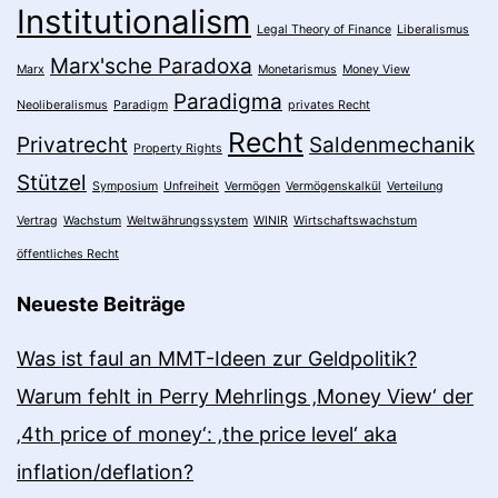
Institutionalism
Legal Theory of Finance
Liberalismus
Marx'sche Paradoxa
Marx
Monetarismus
Money View
Paradigma
Neoliberalismus
Paradigm
privates Recht
Recht
Privatrecht
Saldenmechanik
Property Rights
Stützel
Symposium
Unfreiheit
Vermögen
Vermögenskalkül
Verteilung
Vertrag
Wachstum
Weltwährungssystem
WINIR
Wirtschaftswachstum
öffentliches Recht
Neueste Beiträge
Was ist faul an MMT-Ideen zur Geldpolitik?
Warum fehlt in Perry Mehrlings ‚Money View‘ der
‚4th price of money‘: ‚the price level‘ aka
inflation/deflation?