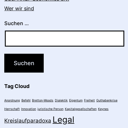
Wer wir sind
Suchen …
Tag Cloud
Anordnung
Befehl
Bretton-Woods
Dialektik
Eigentum
Freiheit
Guthabenkrise
Herrschaft
Innovation
juristische Person
Kapitalgesellschaften
Keynes
Legal
Kreislaufparadoxa