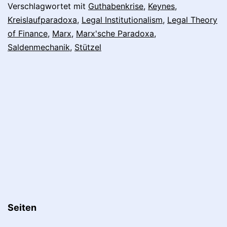
Europäische
Verschlagwortet mit
Guthabenkrise
,
Keynes
,
Kreislaufparadoxa
,
Legal Institutionalism
,
Legal Theory
Politische
of Finance
,
Marx
,
Marx'sche Paradoxa
,
Ökonomie
Saldenmechanik
,
Stützel
Seiten