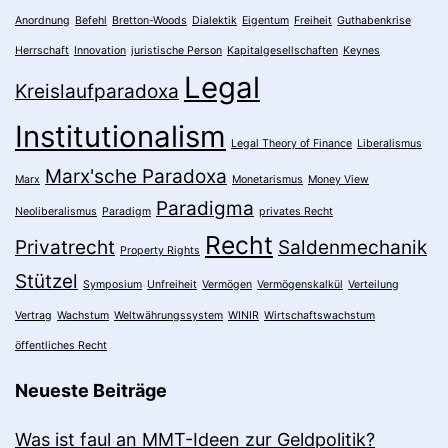
Anordnung
Befehl
Bretton-Woods
Dialektik
Eigentum
Freiheit
Guthabenkrise
Herrschaft
Innovation
juristische Person
Kapitalgesellschaften
Keynes
Legal
Kreislaufparadoxa
Institutionalism
Legal Theory of Finance
Liberalismus
Marx'sche Paradoxa
Marx
Monetarismus
Money View
Paradigma
Neoliberalismus
Paradigm
privates Recht
Recht
Privatrecht
Saldenmechanik
Property Rights
Stützel
Symposium
Unfreiheit
Vermögen
Vermögenskalkül
Verteilung
Vertrag
Wachstum
Weltwährungssystem
WINIR
Wirtschaftswachstum
öffentliches Recht
Neueste Beiträge
Was ist faul an MMT-Ideen zur Geldpolitik?