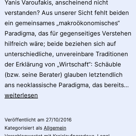
Yanis Varoufakis, anscheinend nicht
verstanden? Aus unserer Sicht fehlt beiden
ein gemeinsames „makroökonomisches“
Paradigma, das für gegenseitiges Verstehen
hilfreich wäre; beide beziehen sich auf
unterschiedliche, unvereinbare Traditionen
der Erklärung von „Wirtschaft“: Schäuble
(bzw. seine Berater) glauben letztendlich
YS
ans neoklassische Paradigma, das bereits…
Pl
weiterlesen
Bu
20
Veröffentlicht am
27/10/2016
Kategorisiert als
Allgemein
Verschlagwortet mit
Kreislaufparadoxa
,
Legal