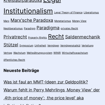
Kreislaufparadoxa
Institutionalism
Legal Theory of Finance
Liberalismus
Marx'sche Paradoxa
Marx
Monetarismus
Money View
Paradigma
Neoliberalismus
Paradigm
privates Recht
Recht
Privatrecht
Saldenmechanik
Property Rights
Stützel
Symposium
Unfreiheit
Vermögen
Vermögenskalkül
Verteilung
Vertrag
Wachstum
Weltwährungssystem
WINIR
Wirtschaftswachstum
öffentliches Recht
Neueste Beiträge
Was ist faul an MMT-Ideen zur Geldpolitik?
Warum fehlt in Perry Mehrlings ‚Money View‘ der
‚4th price of money‘: ‚the price level‘ aka