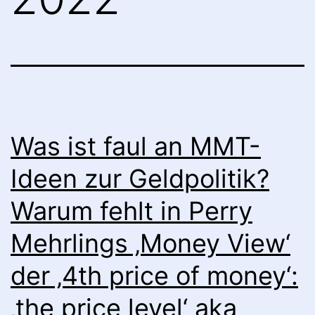
Was ist faul an MMT-
Ideen zur Geldpolitik?
Warum fehlt in Perry
Mehrlings ‚Money View‘
der ‚4th price of money‘:
‚the price level‘ aka