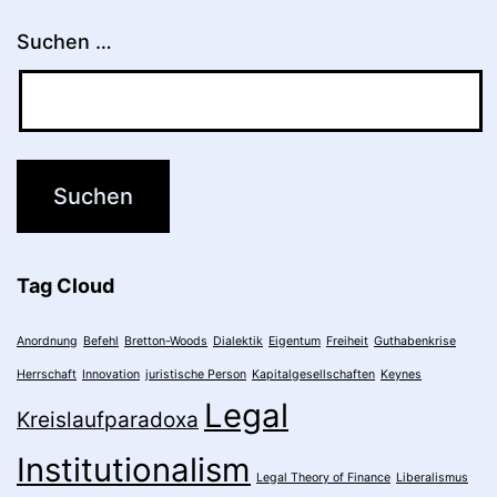
Suchen …
Tag Cloud
Anordnung
Befehl
Bretton-Woods
Dialektik
Eigentum
Freiheit
Guthabenkrise
Herrschaft
Innovation
juristische Person
Kapitalgesellschaften
Keynes
Legal
Kreislaufparadoxa
Institutionalism
Legal Theory of Finance
Liberalismus