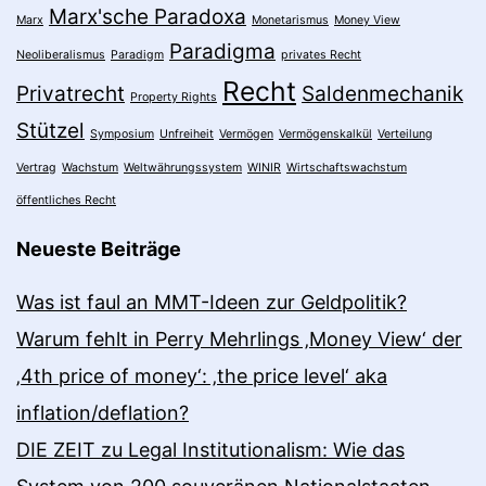
Marx'sche Paradoxa
Marx
Monetarismus
Money View
Paradigma
Neoliberalismus
Paradigm
privates Recht
Recht
Privatrecht
Saldenmechanik
Property Rights
Stützel
Symposium
Unfreiheit
Vermögen
Vermögenskalkül
Verteilung
Vertrag
Wachstum
Weltwährungssystem
WINIR
Wirtschaftswachstum
öffentliches Recht
Neueste Beiträge
Was ist faul an MMT-Ideen zur Geldpolitik?
Warum fehlt in Perry Mehrlings ‚Money View‘ der
‚4th price of money‘: ‚the price level‘ aka
inflation/deflation?
DIE ZEIT zu Legal Institutionalism: Wie das