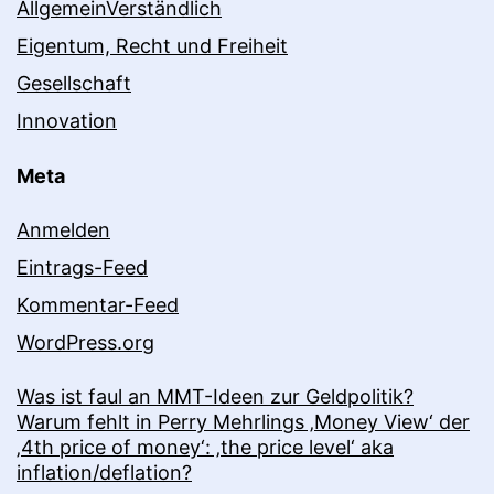
AllgemeinVerständlich
Eigentum, Recht und Freiheit
Gesellschaft
Innovation
Meta
Anmelden
Eintrags-Feed
Kommentar-Feed
WordPress.org
Was ist faul an MMT-Ideen zur Geldpolitik?
Warum fehlt in Perry Mehrlings ‚Money View‘ der
‚4th price of money‘: ‚the price level‘ aka
inflation/deflation?