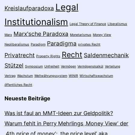
Legal
Kreislaufparadoxa
Institutionalism
Legal Theory of Finance
Liberalismus
Marx'sche Paradoxa
Marx
Monetarismus
Money View
Paradigma
Neoliberalismus
Paradigm
privates Recht
Recht
Privatrecht
Saldenmechanik
Property Rights
Stützel
Symposium
Unfreiheit
Vermögen
Vermögenskalkül
Verteilung
Vertrag
Wachstum
Weltwährungssystem
WINIR
Wirtschaftswachstum
öffentliches Recht
Neueste Beiträge
Was ist faul an MMT-Ideen zur Geldpolitik?
Warum fehlt in Perry Mehrlings ‚Money View‘ der
‚4th price of money‘: ‚the price level‘ aka