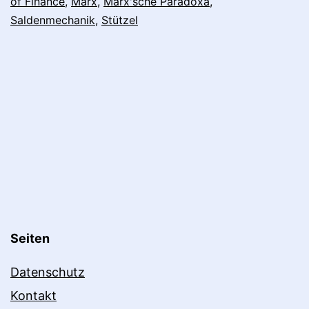
of Finance
,
Marx
,
Marx'sche Paradoxa
,
Ökonomie
Saldenmechanik
,
Stützel
Seiten
Datenschutz
Kontakt