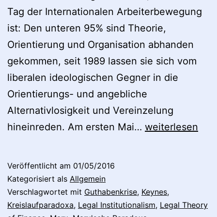
Tag der Internationalen Arbeiterbewegung
ist: Den unteren 95% sind Theorie,
Orientierung und Organisation abhanden
gekommen, seit 1989 lassen sie sich vom
liberalen ideologischen Gegner in die
Orientierungs- und angebliche
Alternativlosigkeit und Vereinzelung
Marx,
hineinreden. Am ersten Mai…
weiterlesen
Stützel
und
Veröffentlicht am
01/05/2016
Neue
Kategorisiert als
Allgemein
Europäische
Verschlagwortet mit
Guthabenkrise
,
Keynes
,
Kreislaufparadoxa
,
Legal Institutionalism
,
Legal Theory
Politische