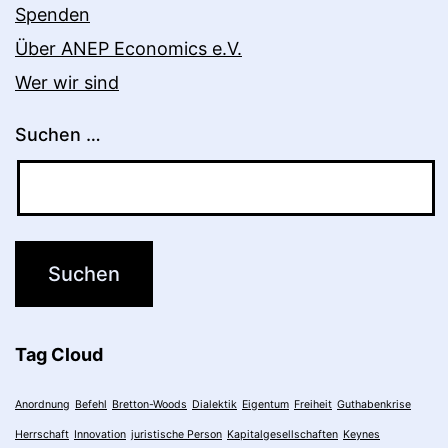
Spenden
Über ANEP Economics e.V.
Wer wir sind
Suchen …
Tag Cloud
Anordnung
Befehl
Bretton-Woods
Dialektik
Eigentum
Freiheit
Guthabenkrise
Herrschaft
Innovation
juristische Person
Kapitalgesellschaften
Keynes