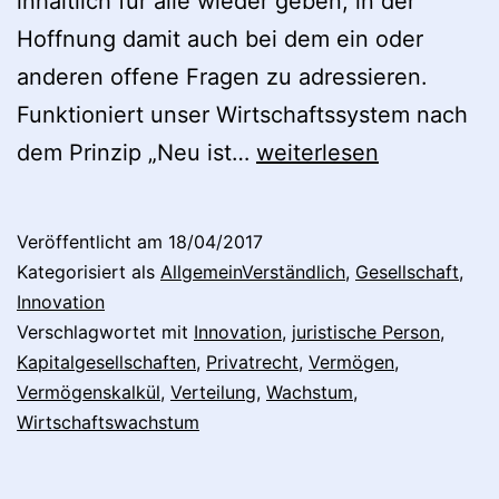
inhaltlich für alle wieder geben, in der
Hoffnung damit auch bei dem ein oder
anderen offene Fragen zu adressieren.
Funktioniert unser Wirtschaftssystem nach
Ist
dem Prinzip „Neu ist…
weiterlesen
tatsächlich
„neu
Veröffentlicht am
18/04/2017
immer
Kategorisiert als
AllgemeinVerständlich
,
Gesellschaft
,
besser“?
Innovation
Verschlagwortet mit
Innovation
,
juristische Person
,
Kapitalgesellschaften
,
Privatrecht
,
Vermögen
,
Vermögenskalkül
,
Verteilung
,
Wachstum
,
Wirtschaftswachstum