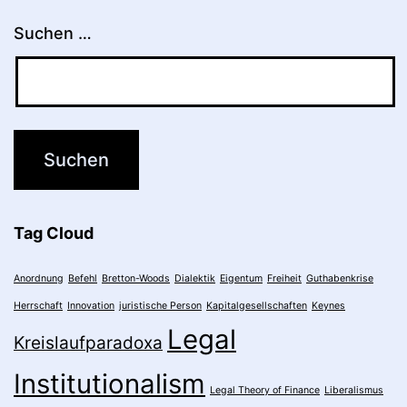
Suchen …
Tag Cloud
Anordnung
Befehl
Bretton-Woods
Dialektik
Eigentum
Freiheit
Guthabenkrise
Herrschaft
Innovation
juristische Person
Kapitalgesellschaften
Keynes
Legal
Kreislaufparadoxa
Institutionalism
Legal Theory of Finance
Liberalismus