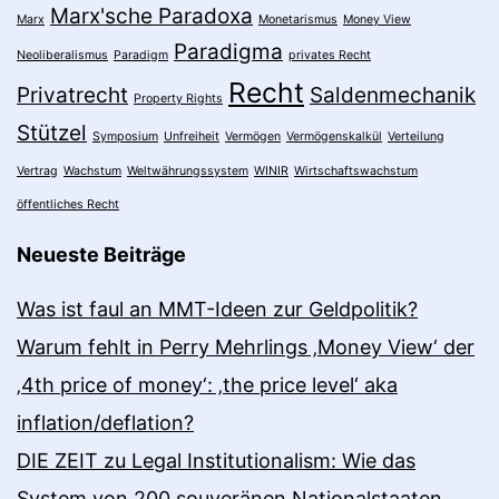
Marx'sche Paradoxa
Marx
Monetarismus
Money View
Paradigma
Neoliberalismus
Paradigm
privates Recht
Recht
Privatrecht
Saldenmechanik
Property Rights
Stützel
Symposium
Unfreiheit
Vermögen
Vermögenskalkül
Verteilung
Vertrag
Wachstum
Weltwährungssystem
WINIR
Wirtschaftswachstum
öffentliches Recht
Neueste Beiträge
Was ist faul an MMT-Ideen zur Geldpolitik?
Warum fehlt in Perry Mehrlings ‚Money View‘ der
‚4th price of money‘: ‚the price level‘ aka
inflation/deflation?
DIE ZEIT zu Legal Institutionalism: Wie das
System von 200 souveränen Nationalstaaten