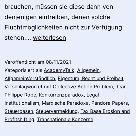
brauchen, müssen sie diese dann von
denjenigen eintreiben, denen solche
Fluchtmöglichkeiten nicht zur Verfügung
DIE
stehen.…
weiterlesen
ZEIT
zu
Veröffentlicht am
08/11/2021
Legal
Kategorisiert als
AcademyTalk
,
Allgemein
,
Institutionalism:
AllgemeinVerständlich
,
Eigentum, Recht und Freiheit
Verschlagwortet mit
Collective Action Problem
,
Jean
Wie
Philippe Robé
,
Konkurrenzparadox
,
Legal
das
Institutionalism
,
Marx'sche Paradoxa
,
Pandora Papers
,
System
Steueroasen
,
Steuervermeidung
,
Tax Base Erosion and
Profitshifting
von
,
Transnationale Konzerne
200